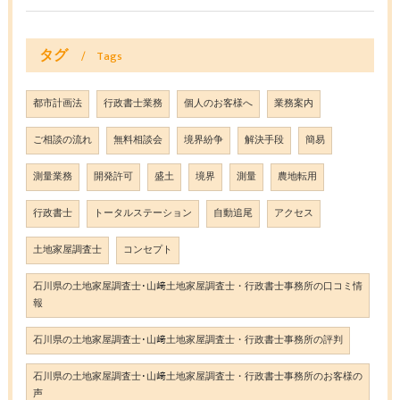
タグ
Tags
都市計画法
行政書士業務
個人のお客様へ
業務案内
ご相談の流れ
無料相談会
境界紛争
解決手段
簡易
測量業務
開発許可
盛土
境界
測量
農地転用
行政書士
トータルステーション
自動追尾
アクセス
土地家屋調査士
コンセプト
石川県の土地家屋調査士･山﨑土地家屋調査士・行政書士事務所の口コミ情
報
石川県の土地家屋調査士･山﨑土地家屋調査士・行政書士事務所の評判
石川県の土地家屋調査士･山﨑土地家屋調査士・行政書士事務所のお客様の
声