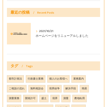
最近の投稿
Recent Posts
2021/10/21
ホームページをリニューアルしました
タグ
Tags
都市計画法
行政書士業務
個人のお客様へ
業務案内
ご相談の流れ
無料相談会
境界紛争
解決手段
簡易
測量業務
開発許可
盛土
境界
測量
農地転用